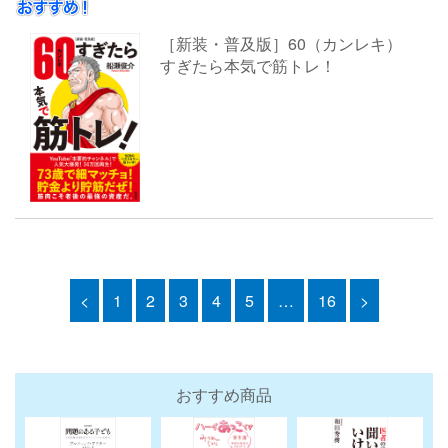
［新装・普及版］60（カンレキ）
すぎたら本気で筋トレ！
<
1
2
3
4
5
…
16
>
おすすめ商品