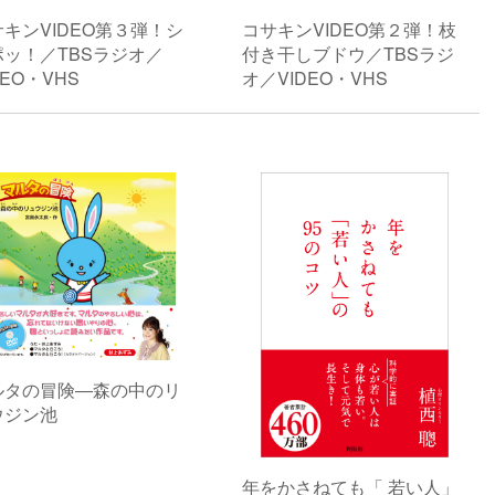
キンVIDEO第３弾！シ
コサキンVIDEO第２弾！枝
ポッ！／TBSラジオ／
付き干しブドウ／TBSラジ
DEO・VHS
オ／VIDEO・VHS
ルタの冒険―森の中のリ
ウジン池
年をかさねても「 若い人」