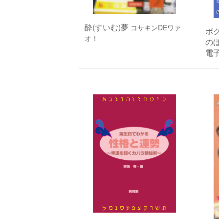
酔(すいむ)夢
コサキンDEワァ
ボ
オ！
のほ
電