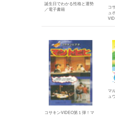
誕生日でわかる性格と運勢
コサ
／電子書籍
ュ
VI
マ
ュ
コサキンVIDEO第１弾！マ