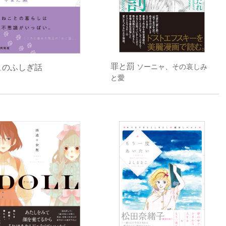
罪と罰
このふしぎ話
ソーニャ、その哀しみ
と愛