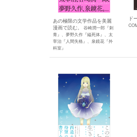
ドー
あの極限の文学作品を美麗
COM
漫画で読む。
谷崎潤一郎『刺
青』、夢野久作『縊死体』、太
宰治『人間失格』、泉鏡花『外
科室』