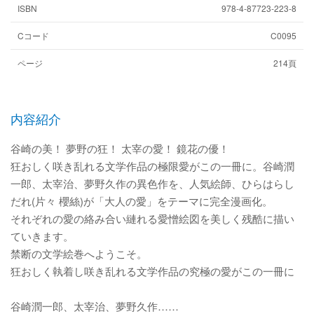
ISBN
978-4-87723-223-8
Cコード
C0095
ページ
214頁
内容紹介
谷崎の美！ 夢野の狂！ 太宰の愛！ 鏡花の優！
狂おしく咲き乱れる文学作品の極限愛がこの一冊に。谷崎潤
一郎、太宰治、夢野久作の異色作を、人気絵師、ひらはらし
だれ(片々 櫻絲)が「大人の愛」をテーマに完全漫画化。
それぞれの愛の絡み合い縺れる愛憎絵図を美しく残酷に描い
ていきます。
禁断の文学絵巻へようこそ。
狂おしく執着し咲き乱れる文学作品の究極の愛がこの一冊に
谷崎潤一郎、太宰治、夢野久作……