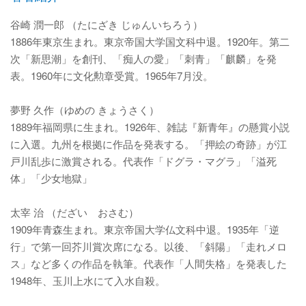
谷崎 潤一郎 （たにざき じゅんいちろう）
1886年東京生まれ。東京帝国大学国文科中退。1920年。第二
次「新思潮」を創刊、「痴人の愛」「刺青」「麒麟」を発
表。1960年に文化勲章受賞。1965年7月没。
夢野 久作（ゆめの きょうさく）
1889年福岡県に生まれ。1926年、雑誌『新青年』の懸賞小説
に入選。九州を根拠に作品を発表する。「押絵の奇跡」が江
戸川乱歩に激賞される。代表作「ドグラ・マグラ」「溢死
体」「少女地獄」
太宰 治 （だざい おさむ）
1909年青森生まれ。東京帝国大学仏文科中退。1935年「逆
行」で第一回芥川賞次席になる。以後、「斜陽」「走れメロ
ス」など多くの作品を執筆。代表作「人間失格」を発表した
1948年、玉川上水にて入水自殺。