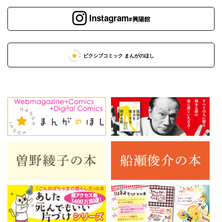
Instagram
#興陽館
ピクシブコミック まんがのほし