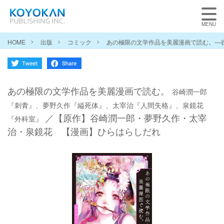
HOME
出版
コミック
あの極限の文学作品を美麗漫画で読む。―
あの極限の文学作品を美麗漫画で読む。
谷崎潤一郎
『刺青』、夢野久作『縊死体』、太宰治『人間失格』、泉鏡花
／【原作】谷崎潤一郎・夢野久作・太宰
『外科室』
治・泉鏡花 【漫画】ひらはらしだれ