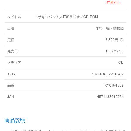
在庫なし
タイトル
コサキンパンチ／TBSラジオ／CD-ROM
出演
小堺一機・関根勤
定価
3,800円+税
発売日
1997/12/09
メディア
CD
ISBN
978-4-87723-124-2
品番
KYCR-1002
JAN
4571188910024
商品説明