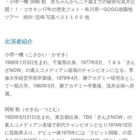
・小堺一機･関根 勤 赤ちゃんから二十歳までの秘密写真大公
開！！・コサキン17年の歴史フォト・有川周一GOGO遊園地
ツアー 絶叫･悲鳴 写真ベスト１００ 他
出演者紹介
小堺一機（こさかい・かずき）
1956年1月3日生まれ、千葉県出身。1977年5月、ＴＢＳ「ぎん
ざNOW」の素人コメディアン道場のチャンピオンになる。専
修大学経営学部卒業後、1979年4月、勝アカデミー研究生とし
て一期入学。1980年3月、勝アカデミー卒業後、浅井企画へ所
属。
関根 勤（せきね・つとむ）
1953年8月21日生まれ、東京都出身。TBS「ぎんざNOW」の
素人コメディアン道場で初代チャンピオンとなり1974年12月
に芸能界入り。デビュー後1975年には「ラビット関根」の芸