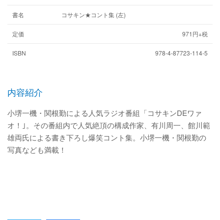
書名
コサキン★コント集 (左)
定価
971円+税
ISBN
978-4-87723-114-5
内容紹介
小堺一機・関根勤による人気ラジオ番組「コサキンDEワァ
オ！｣。その番組内で人気絶頂の構成作家、有川周一、館川範
雄両氏による書き下ろし爆笑コント集。小堺一機・関根勤の
写真なども満載！