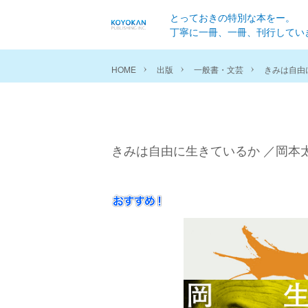
とっておきの特別な本をー。
丁寧に一冊、一冊、刊行してい
HOME
出版
一般書・文芸
きみは自由
きみは自由に生きているか ／岡本