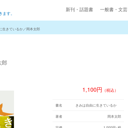
新刊・話題書
一般書・文芸
きます。
に生きているか／岡本太郎
太郎
1,100円
（税込）
書名
きみは自由に生きているか
著者
岡本太郎
定価
1,000円+税