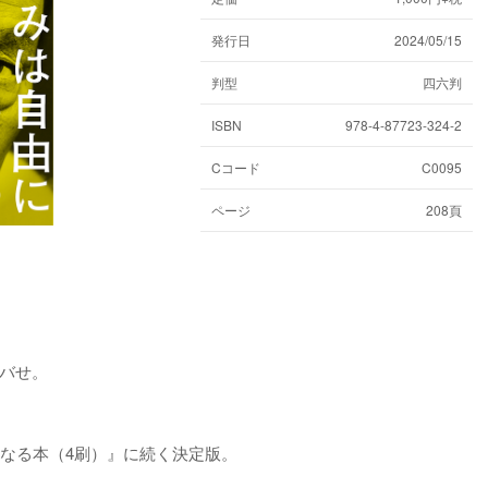
発行日
2024/05/15
判型
四六判
ISBN
978-4-87723-324-2
Cコード
C0095
ページ
208頁
バせ。
くなる本（4刷）』に続く決定版。