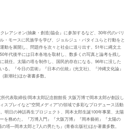
・クレアシオン(抽象・創造)協会』に参加するなど、30年代のパリ
ル・モースに民族学を学び、ジョルジュ・バタイユらと行動をと
術運動を展開し、問題作を次々と社会に送り出す。51年に縄文土
50年代後半には日本各地を取材し、数多くの写真と論考を残し
ーに就任。太陽の塔を制作し、国民的存在になる。96年に没した
いる。『今日の芸術』『日本の伝統』(光文社)、『沖縄文化論』
』(新潮社)ほか著書多数。
究所代表取締役/岡本太郎記念館館長 大阪万博で岡本太郎が創設し
ィスプレイなど“空間メディア"の領域で多彩なプロデュース活動
任。明日の神話再生プロジェクト、岡本太郎生誕100年事業、太陽
ーを務めた。『万博入門』『大阪万博』『岡本藝術』『太陽の
太陽の塔—岡本太郎と7人の男たち』(青春出版社)ほか著書多数。