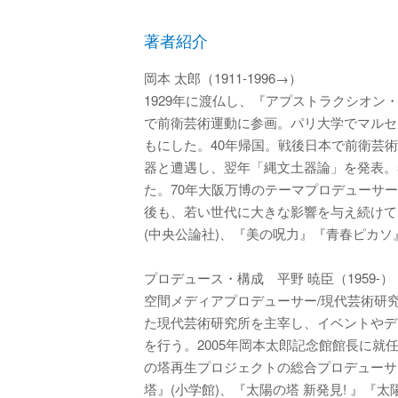
著者紹介
岡本 太郎（1911-1996→）
1929年に渡仏し、『アプストラクシオン
で前衛芸術運動に参画。パリ大学でマルセ
もにした。40年帰国。戦後日本で前衛芸
器と遭遇し、翌年「縄文土器論」を発表。
た。70年大阪万博のテーマプロデューサ
後も、若い世代に大きな影響を与え続けて
(中央公論社)、『美の呪力』『青春ピカソ
プロデュース・構成 平野 暁臣（1959-）
空間メディアプロデューサー/現代芸術研
た現代芸術研究所を主宰し、イベントやデ
を行う。2005年岡本太郎記念館館長に就
の塔再生プロジェクトの総合プロデューサ
塔』(小学館)、『太陽の塔 新発見! 』『