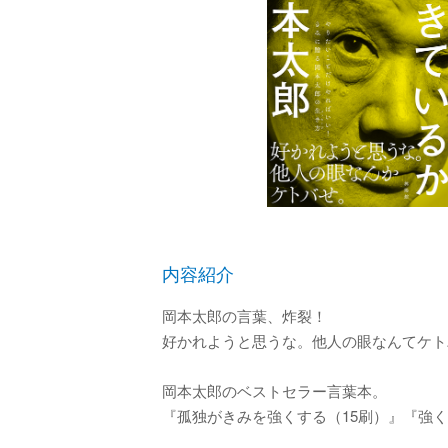
内容紹介
岡本太郎の言葉、炸裂！
好かれようと思うな。他人の眼なんてケト
岡本太郎のベストセラー言葉本。
『孤独がきみを強くする（15刷）』『強