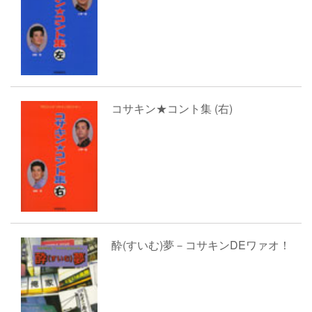
コサキン★コント集 (右)
酔(すいむ)夢－コサキンDEワァオ！