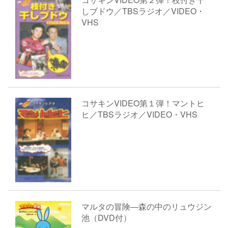
しブドウ／TBSラジオ／VIDEO・
VHS
コサキンVIDEO第１弾！マントヒ
ヒ／TBSラジオ／VIDEO・VHS
マルタの冒険―森の中のリュウジン
池（DVD付）