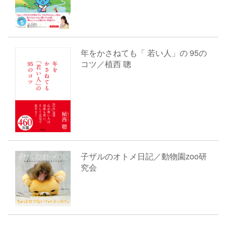
年をかさねても「 若い人」の 95の
コツ／植西 聰
子ザルのオトメ日記／動物園zoo研
究会