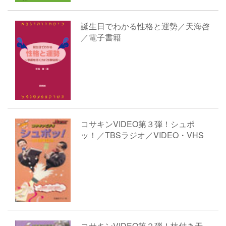
誕生日でわかる性格と運勢／天海啓
／電子書籍
コサキンVIDEO第３弾！シュポ
ッ！／TBSラジオ／VIDEO・VHS
コサキンVIDEO第２弾！枝付き干