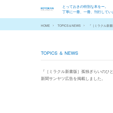
とっておきの特別な本をー。
丁寧に一冊、一冊、刊行してい
HOME
TOPICS＆NEWS
『［ミラクル新書
TOPICS ＆ NEWS
『［ミラクル新書版］孤独ぎらいのひと
新聞サンヤツ広告を掲載しました。