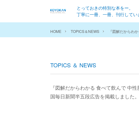
とっておきの特別な本をー。
丁寧に一冊、一冊、刊行してい
HOME
TOPICS＆NEWS
『図解だからわか
TOPICS ＆ NEWS
『図解だからわかる 食べて飲んで 中性
国毎日新聞半五段広告を掲載しました