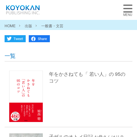
HOME
出版
一般書・文芸
一覧
年をかさねても「 若い人」の 95の
コツ
子ザルのオトメ日記
お母さんはリラ