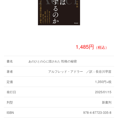
1,485円
（税込）
書名
性格の秘密
あのひとの心に隠された
著者
アルフレッド・アドラー ／訳：長谷川早苗
定価
1,350円+税
発行日
2025/01/15
判型
新書判
ISBN
978-4-87723-335-8