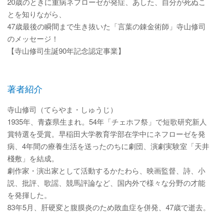
20歳のときに重病ネフローゼが発症、あした、自分が死ぬこ
とを知りながら、
47歳最後の瞬間まで生き抜いた「言葉の錬金術師」寺山修司
のメッセージ！
【寺山修司生誕90年記念認定事業】
著者紹介
寺山修司（てらやま・しゅうじ）
1935年、青森県生まれ。54年「チェホフ祭」で短歌研究新人
賞特選を受賞。早稲田大学教育学部在学中にネフローゼを発
病、4年間の療養生活を送ったのちに劇団、演劇実験室「天井
棧敷」を結成。
劇作家・演出家として活動するかたわら、映画監督、詩、小
説、批評、歌謡、競馬評論など、国内外で様々な分野の才能
を発揮した。
83年5月、肝硬変と腹膜炎のため敗血症を併発、47歳で逝去。