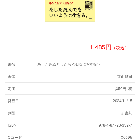
1,485円
（税込）
書名
あした死ぬとしたら
今日なにをするか
著者
寺山修司
定価
1,350円+税
発行日
2024/11/15
判型
新書判
ISBN
978-4-87723-332-7
Cコード
C0095