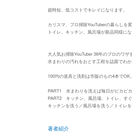
超時短、低コストでキレイになります。
カリスマ、プロ掃除YouTuberの暮らし
トイレ、キッチン、風呂場が新品同様になる
大人気お掃除YouTuber 36年のプロのワ
水まわりの汚れをおとす工程を誌面でわか
100均の道具と洗剤は市販のもの4本でO
PART1 水まわりを洗えば毎日がピカピ
PART2 キッチン、風呂場、トイレ、す
キッチンを洗う／風呂場を洗う／トイレを
著者紹介