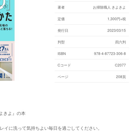
著者
お掃除職人 きよきよ
定価
1,300円+税
発行日
2023/03/15
判型
四六判
ISBN
978-4-87723-306-8
Cコード
C2077
ページ
208頁
きよきよ』の本
レイに洗って気持ちよい毎日を過ごしてください。