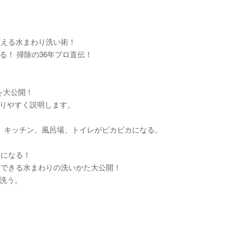
を変える水まわり洗い術！
！ 掃除の36年プロ直伝！
ザを大公開！
りやすく説明します。
K。キッチン、風呂場、トイレがピカピカになる。
カになる！
ぐできる水まわりの洗いかた大公開！
洗う。