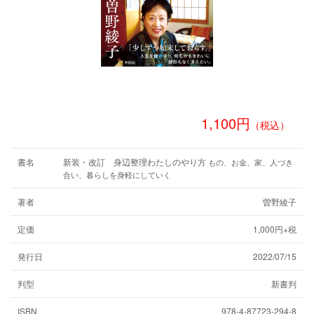
1,100円
（税込）
書名
新装・改訂 身辺整理わたしのやり方
もの、お金、家、人づき
合い、暮らしを身軽にしていく
著者
曽野綾子
定価
1,000円+税
発行日
2022/07/15
判型
新書判
ISBN
978-4-87723-294-8