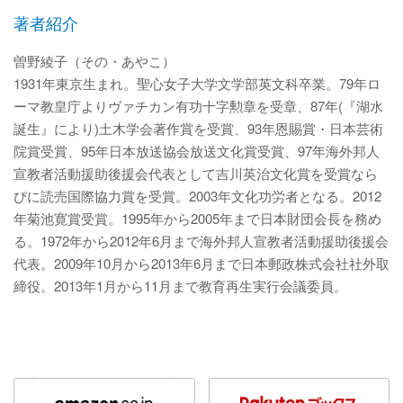
著者紹介
曽野綾子（その・あやこ）
1931年東京生まれ。聖心女子大学文学部英文科卒業。79年ロ
ーマ教皇庁よりヴァチカン有功十字勲章を受章、87年(『湖水
誕生』により)土木学会著作賞を受賞、93年恩賜賞・日本芸術
院賞受賞、95年日本放送協会放送文化賞受賞、97年海外邦人
宣教者活動援助後援会代表として吉川英治文化賞を受賞なら
びに読売国際協力賞を受賞。2003年文化功労者となる。2012
年菊池寛賞受賞。1995年から2005年まで日本財団会長を務め
る。1972年から2012年6月まで海外邦人宣教者活動援助後援会
代表。2009年10月から2013年6月まで日本郵政株式会社社外取
締役。2013年1月から11月まで教育再生実行会議委員。