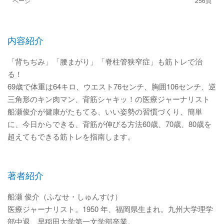
ページ
256頁
内容紹介
「背ちぢみ」「腰まがり」「脊柱管狭窄症」も筋トレで治
る！
69歳で体重は64キロ、ウエスト76センチ、胸囲106センチ、逆
三角形のキン肉マン、背筋シャキッ！の医療ジャーナリスト
船瀬俊介が健康がたもてる、いい姿勢の習慣づくり、簡単
に、今日からできる、背筋が伸びる方法60歳、70歳、80歳を
超えてもできる筋トレを指南します。
著者紹介
船瀬 俊介（ふなせ・しゅんすけ）
医療ジャーナリスト。1950 年、福岡県生まれ。九州大学理学
部中退、早稲田大学第一文学部卒業。