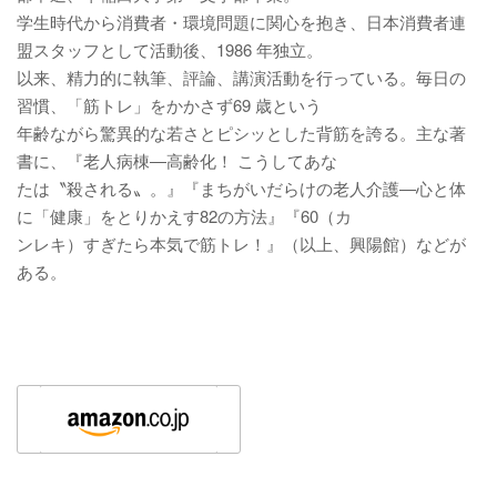
学生時代から消費者・環境問題に関心を抱き、日本消費者連
盟スタッフとして活動後、1986 年独立。
以来、精力的に執筆、評論、講演活動を行っている。毎日の
習慣、「筋トレ」をかかさず69 歳という
年齢ながら驚異的な若さとピシッとした背筋を誇る。主な著
書に、『老人病棟―高齢化！ こうしてあな
たは〝殺される〟。』『まちがいだらけの老人介護―心と体
に「健康」をとりかえす82の方法』『60（カ
ンレキ）すぎたら本気で筋トレ！』（以上、興陽館）などが
ある。