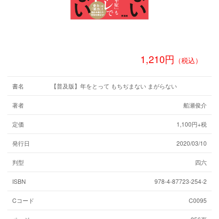
1,210円
（税込）
書名
【普及版】年をとって もちぢまない まがらない
著者
船瀬俊介
定価
1,100円+税
発行日
2020/03/10
判型
四六
ISBN
978-4-87723-254-2
Cコード
C0095