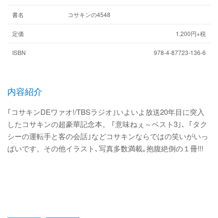
書名
コサキンの4548
定価
1,200円+税
ISBN
978-4-87723-136-6
内容紹介
｢コサキンDEワァオ!/TBSラジオ｣いよいよ放送20年目に突入
したコサキンの超豪華記念本。 ｢意味ねぇ～ベスト3｣、｢タク
シーの運転手と客の会話｣などコサキンならではの笑いがいっ
ぱいです。その他イラスト､写真多数満載｡抱腹絶倒の１冊!!!