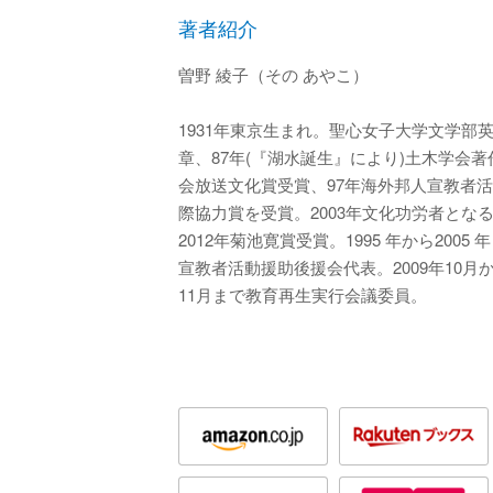
著者紹介
曽野 綾子（その あやこ）
1931年東京生まれ。聖心女子大学文学部
章、87年(『湖水誕生』により)土木学会著
会放送文化賞受賞、97年海外邦人宣教者
際協力賞を受賞。2003年文化功労者とな
2012年菊池寛賞受賞。1995 年から200
宣教者活動援助後援会代表。2009年10月か
11月まで教育再生実行会議委員。