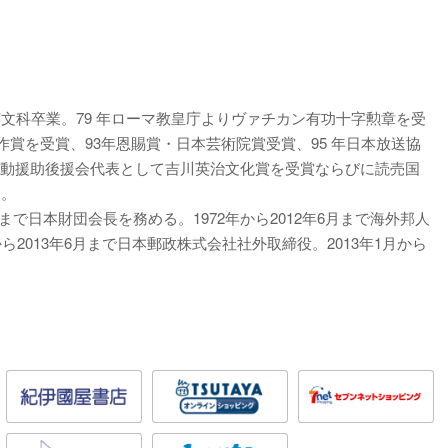
英文科卒業。79 年ローマ教皇庁よりヴァチカン有功十字勲章を受
作賞を受賞、93年恩賜賞・日本芸術院賞受賞、95 年日本放送協
活動援助後援会代表として吉川英治文化賞を受賞ならびに読売国
る。
5 年まで日本財団会長を務める。1972年から2012年6月まで海外邦人
ら2013年6月まで日本郵政株式会社社外取締役。2013年1月から