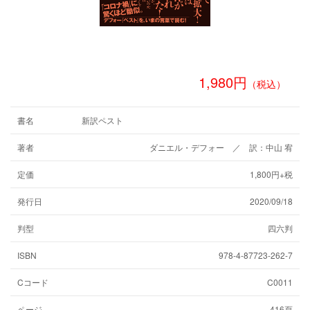
1,980円
（税込）
書名
新訳ペスト
著者
ダニエル・デフォー ／ 訳：中山 宥
定価
1,800円+税
発行日
2020/09/18
判型
四六判
ISBN
978-4-87723-262-7
Cコード
C0011
ページ
416頁