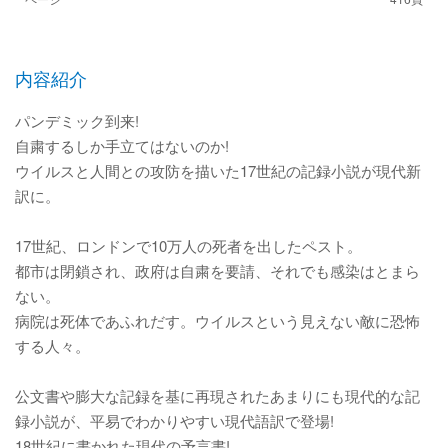
内容紹介
パンデミック到来!
自粛するしか手立てはないのか!
ウイルスと人間との攻防を描いた17世紀の記録小説が現代新
訳に。
17世紀、ロンドンで10万人の死者を出したペスト。
都市は閉鎖され、政府は自粛を要請、それでも感染はとまら
ない。
病院は死体であふれだす。ウイルスという見えない敵に恐怖
する人々。
公文書や膨大な記録を基に再現されたあまりにも現代的な記
録小説が、平易でわかりやすい現代語訳で登場!
18世紀に書かれた現代の予言書!