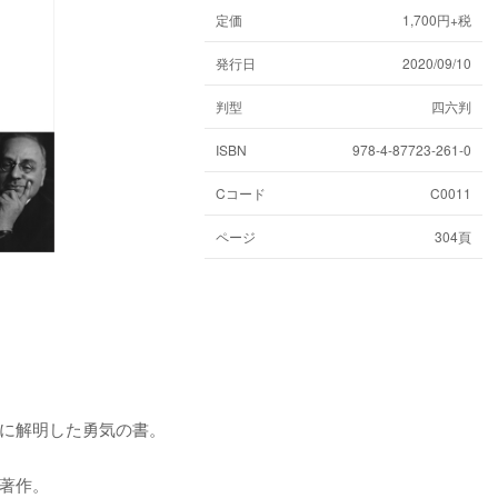
定価
1,700円+税
発行日
2020/09/10
判型
四六判
ISBN
978-4-87723-261-0
Cコード
C0011
ページ
304頁
に解明した勇気の書。
著作。