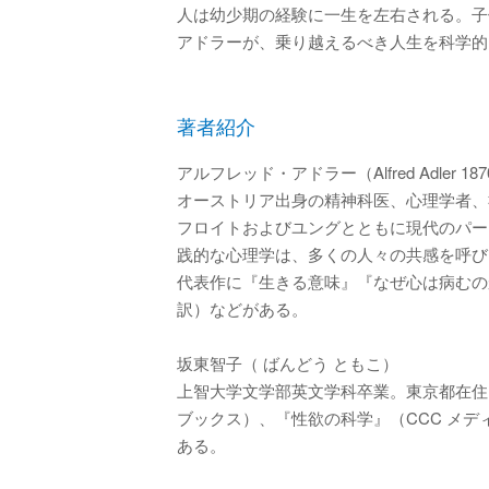
人は幼少期の経験に一生を左右される。子
アドラーが、乗り越えるべき人生を科学的
著者紹介
アルフレッド・アドラー（Alfred Adler 1870
オーストリア出身の精神科医、心理学者、
フロイトおよびユングとともに現代のパー
践的な心理学は、多くの人々の共感を呼び
代表作に『生きる意味』『なぜ心は病むの
訳）などがある。
坂東智子（ ばんどう ともこ）
上智大学文学部英文学科卒業。東京都在住
ブックス）、『性欲の科学』（CCC メ
ある。