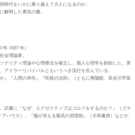
供時代をいかに乗り越えて大人になるのか。
に解明した勇気の書。
 年-1937 年）
社会理論家。
ソナリティ理論や心理療法を確立し、個人心理学を創始した。実
、アドラーリバイバルともいうべき流行を生んでいる。
か』『人間の本性』『性格の法則』（ともに興陽館、長谷川早苗
。訳書に『なぜ、エグゼクティブはゴルフをするのか？』（ゴマ
ディアハウス）、『脳が冴える最高の習慣術』（大和書房）などが