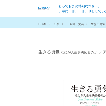
とっておきの特別な本をー。
丁寧に一冊、一冊、刊行してい
HOME
出版
一般書・文芸
生きる勇気
生きる勇気
／ア
なにが人生を決めるのか