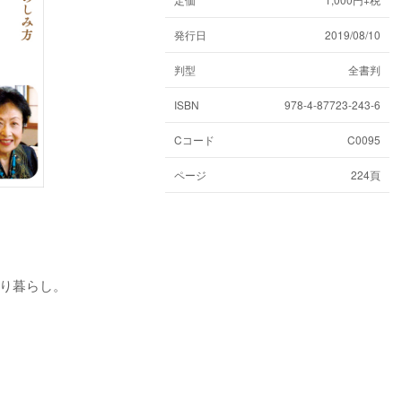
発行日
2019/08/10
判型
全書判
ISBN
978-4-87723-243-6
Cコード
C0095
ページ
224頁
り暮らし。