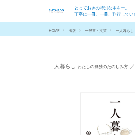
とっておきの特別な本をー。
丁寧に一冊、一冊、刊行してい
HOME
出版
一般書・文芸
一人暮らし
一人暮らし
／
わたしの孤独のたのしみ方