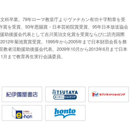
英文科卒業。79年ローマ教皇庁よりヴァチカン有功十字勲章を受
著作賞を受賞、93年恩賜賞・日本芸術院賞受賞、95年日本放送協会
動援助後援会代表として吉川英治文化賞を受賞ならびに読売国際
012年菊池寛賞受賞。1995年から2005年まで日本財団会長を務
人宣教者活動援助後援会代表。2009年10月から2013年6月まで日本
ら11月まで教育再生実行会議委員。