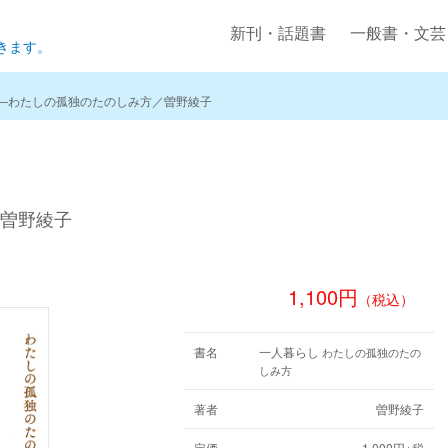
新刊・話題書
一般書・文芸
きます。
―わたしの孤独のたのしみ方／曽野綾子
曽野綾子
1,100円
（税込）
書名
一人暮らし
わたしの孤独のたの
しみ方
著者
曽野綾子
定価
1,000円+税