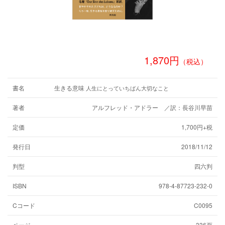
1,870円
（税込）
書名
生きる意味
人生にとっていちばん大切なこと
著者
アルフレッド・アドラー ／訳：長谷川早苗
定価
1,700円+税
発行日
2018/11/12
判型
四六判
ISBN
978-4-87723-232-0
Cコード
C0095
ページ
336頁