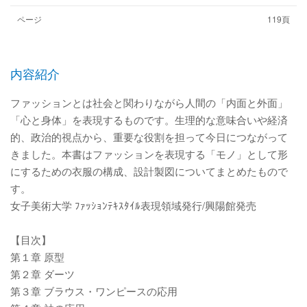
ページ
119頁
内容紹介
ファッションとは社会と関わりながら人間の「内面と外面」
「心と身体」を表現するものです。生理的な意味合いや経済
的、政治的視点から、重要な役割を担って今日につながって
きました。本書はファッションを表現する「モノ」として形
にするための衣服の構成、設計製図についてまとめたもので
す。
女子美術大学 ﾌｧｯｼｮﾝﾃｷｽﾀｲﾙ表現領域発行/興陽館発売
【目次】
第１章 原型
第２章 ダーツ
第３章 ブラウス・ワンピースの応用