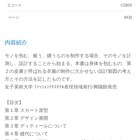
Cコード
C2800
ページ
99頁
内容紹介
モノを包む、被う、纏うものを制作する場合、そのモノを計
測し、設計することから始まる。本書は身体を包むもの、第
２の皮膚と呼ばれる衣服の制作に欠かせない設計製図の考え
方とその方法を記したものです。
女子美術大学 ﾌｧｯｼｮﾝﾃｷｽﾀｲﾙ表現領域発行/興陽館発売
【目次】
第１章 スカート原型
第２章 デザイン展開
第３章 ディティールについて
第４章 縫代について