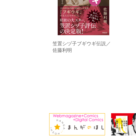
笠置シヅ子ブギウギ伝説／
佐藤利明