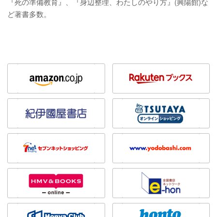
『死の準備教育』、『身辺整理、わたしのやり方』(興陽館)な
ど著書多数。