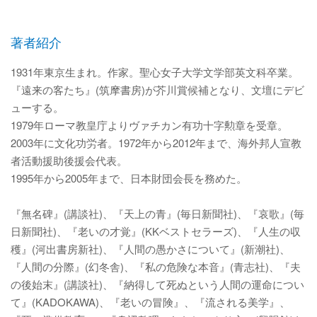
著者紹介
1931年東京生まれ。作家。聖心女子大学文学部英文科卒業。
『遠来の客たち』(筑摩書房)が芥川賞候補となり、文壇にデビ
ューする。
1979年ローマ教皇庁よりヴァチカン有功十字勲章を受章。
2003年に文化功労者。1972年から2012年まで、海外邦人宣教
者活動援助後援会代表。
1995年から2005年まで、日本財団会長を務めた。
『無名碑』(講談社)、『天上の青』(毎日新聞社)、『哀歌』(毎
日新聞社)、『老いの才覚』(KKベストセラーズ)、『人生の収
穫』(河出書房新社)、『人間の愚かさについて』(新潮社)、
『人間の分際』(幻冬舎)、『私の危険な本音』(青志社)、『夫
の後始末』(講談社)、『納得して死ぬという人間の運命につい
て』(KADOKAWA)、『老いの冒険』、『流される美学』、