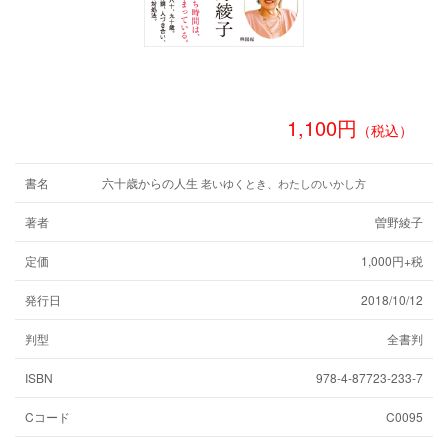
1,100円
（税込）
書名
六十歳からの人生
老いゆくとき、わたしのいかし方
著者
曽野綾子
定価
1,000円+税
発行日
2018/10/12
判型
全書判
ISBN
978-4-87723-233-7
Cコード
C0095