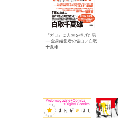
『ガロ』に人生を捧げた男
― 全身編集者の告白／白取
千夏雄