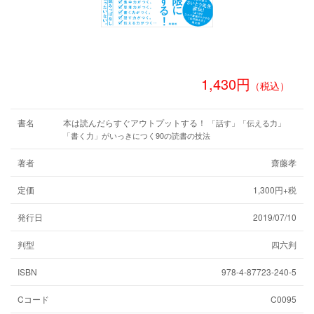
1,430円
（税込）
書名
本は読んだらすぐアウトプットする！
「話す」「伝える力」
「書く力」がいっきにつく90の読書の技法
著者
齋藤孝
定価
1,300円+税
発行日
2019/07/10
判型
四六判
ISBN
978-4-87723-240-5
Cコード
C0095