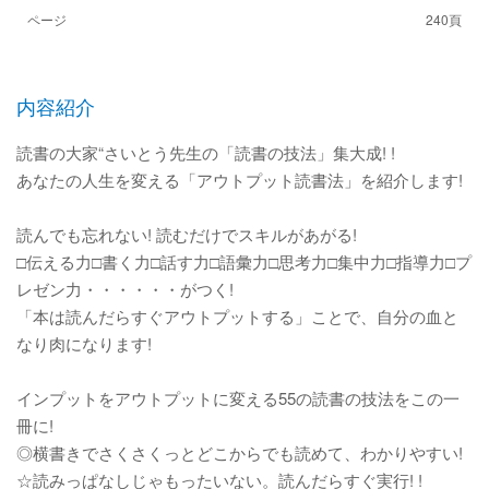
ページ
240頁
内容紹介
読書の大家“さいとう先生の「読書の技法」集大成! !
あなたの人生を変える「アウトプット読書法」を紹介します!
読んでも忘れない! 読むだけでスキルがあがる!
□伝える力□書く力□話す力□語彙力□思考力□集中力□指導力□プ
レゼン力・・・・・・がつく!
「本は読んだらすぐアウトプットする」ことで、自分の血と
なり肉になります!
インプットをアウトプットに変える55の読書の技法をこの一
冊に!
◎横書きでさくさくっとどこからでも読めて、わかりやすい!
☆読みっぱなしじゃもったいない。読んだらすぐ実行! !